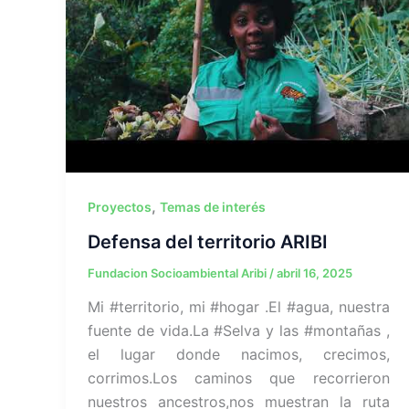
,
Proyectos
Temas de interés
Defensa del territorio ARIBI
Fundacion Socioambiental Aribi
/
abril 16, 2025
Mi #territorio, mi #hogar .El #agua, nuestra
fuente de vida.La #Selva y las #montañas ,
el lugar donde nacimos, crecimos,
corrimos.Los caminos que recorrieron
nuestros ancestros,nos muestran la ruta