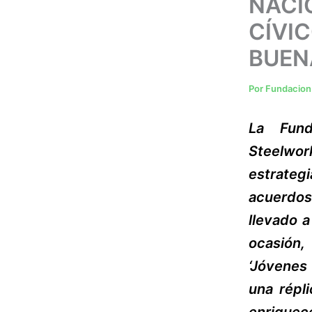
NACI
CÍVIC
BUEN
Por
Fundacion 
La Fund
Steelwo
estrateg
acuerdos
llevado a
ocasión,
‘Jóvenes 
una répl