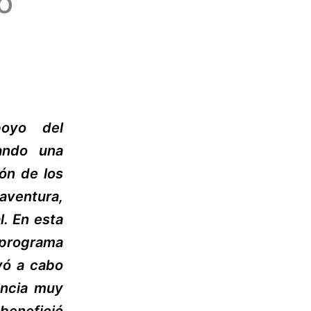
O
poyo del
ando una
ón de los
aventura,
l. En esta
 programa
evó a cabo
encia muy