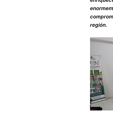
enrique
enormeme
compromi
región.