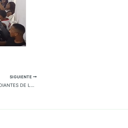
SIGUIENTE
FORO CON ESTUDIANTES DE LA INSTITUCIÓN EDUCATIVA FRANCISCO JAVIER CISNEROS SOBRE LA ESTRATEGIA PEDAGÓGICA PARA LA APROPIACIÓN DE LOS ACUERDOS SUSCRITOS CON EL GOBIERNO NACIONAL EN EL MARCO DEL PARO CÍVICO DEL DISTRITO DE BUENAVENTURA EN EL 2017