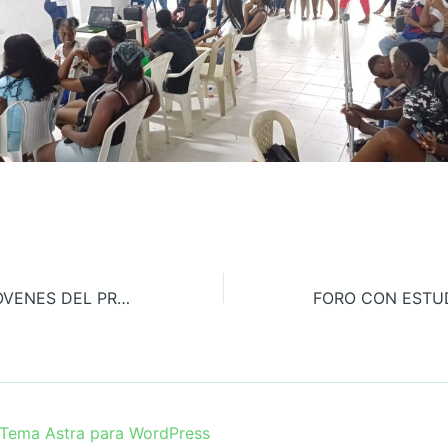
RÉPLICA CON JÓVENES DEL PROGRAMA “JÓVENES EN PAZ” DEL BARRIO NUEVA FRONTERA SOBRE LA ESTRATEGIA PEDAGÓGICA PARA LA APROPIACIÓN DE LOS ACUERDOS SUSCRITOS CON EL GOBIERNO NACIONAL EN EL MARCO DEL PARO CÍVICO DEL DISTRITO DE BUENAVENTURA EN EL 2017
Tema Astra para WordPress